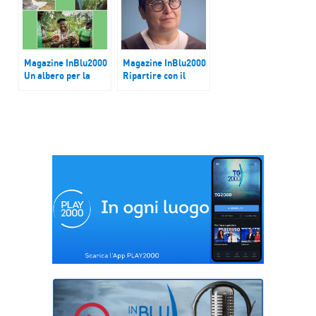
Magazine InBlu2000
Magazine InBlu2000
Un albero per la
Ripartire con il
Giornata della Terra
piede giusto