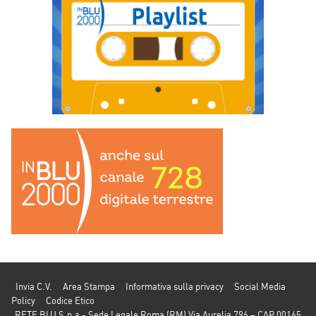
Invia C.V.
Area Stampa
Informativa sulla privacy
Social Media
Policy
Codice Etico
RETE BLU S.p.a - Sede Legale Roma (RM) Via Aurelia 796 – CAP 00165