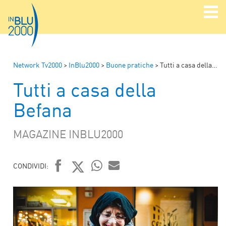
Network Tv2000
>
InBlu2000
>
Buone pratiche
>
Tutti a casa della Befana
Tutti a casa della
Befana
MAGAZINE INBLU2000
CONDIVIDI:
FACEBOOK
TWITTER
WHATSAPP
MAIL