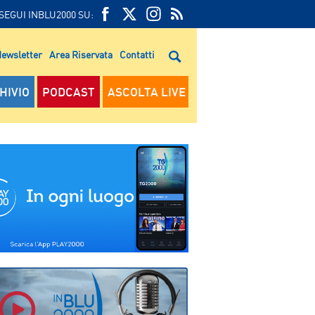
SEGUI INBLU2000 SU:
FEED
FACEBOOK
TWITTER
FEED
RSS
ewsletter
Area Riservata
Contatti
RSS
HIVIO
PODCAST
ASCOLTA LIVE