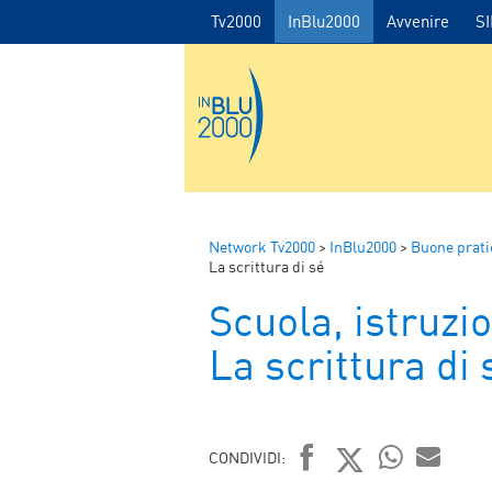
Tv2000
InBlu2000
Avvenire
S
Network Tv2000
>
InBlu2000
>
Buone prati
La scrittura di sé
Scuola, istruzio
La scrittura di 
CONDIVIDI: