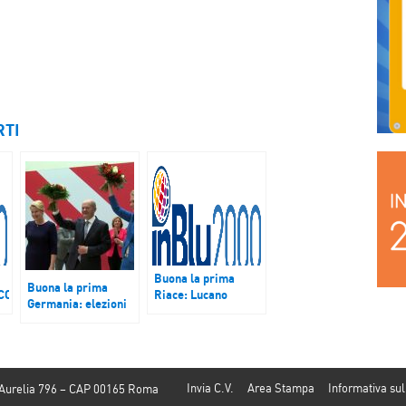
RTI
Buona la prima
Buona la prima
COMUNE:
Riace: Lucano
Germania: elezioni
condannato a 13
vinte dall’Spd, ma si
anni e due mesi. E’
cercano le alleanze
candidato alle
con Verdi e Liberali
regionali in
per formare il
ni
Calabria.
governo
Invia C.V.
Area Stampa
Informativa sul
 Aurelia 796 – CAP 00165 Roma