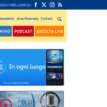
SEGUI INBLU2000 SU:
FEED
FACEBOOK
TWITTER
FEED
RSS
ewsletter
Area Riservata
Contatti
RSS
HIVIO
PODCAST
ASCOLTA LIVE