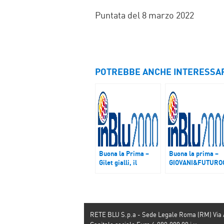
Puntata del 8 marzo 2022
POTREBBE ANCHE INTERESSA
Buona la Prima –
Buona la prima –
Gilet gialli, il
GIOVANI&FUTURO
premier Philippe in
In Calabria 5
Parlamento: 8-10
progetti per la
miliardi per le
valorizzazione dei
misure di Macron.
beni comuni
realizzati da giova
RETE BLU S.p.a - Sede Legale Roma (RM) Via
under 18