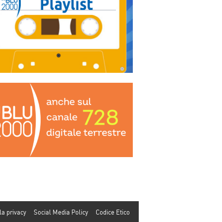
la privacy
Social Media Policy
Codice Etico