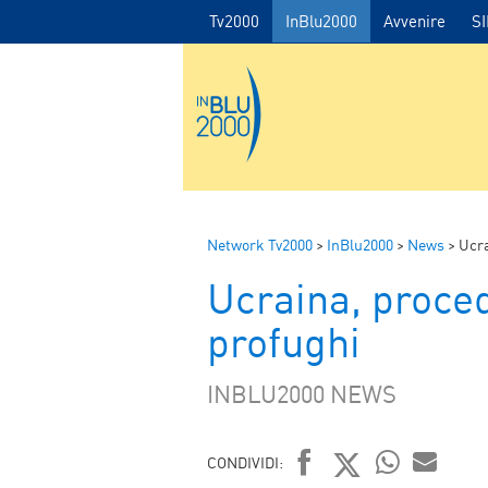
Tv2000
InBlu2000
Avvenire
S
Network Tv2000
>
InBlu2000
>
News
>
Ucra
Ucraina, proced
profughi
INBLU2000 NEWS
CONDIVIDI: