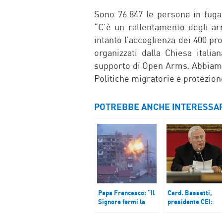
Sono 76.847 le persone in fuga d
“C’è un rallentamento degli ar
intanto l’accoglienza dei 400 pro
organizzati dalla Chiesa italia
supporto di Open Arms. Abbiamo
Politiche migratorie e protezione
POTREBBE ANCHE INTERESSA
Papa Francesco: “Il
Card. Bassetti,
Signore fermi la
presidente CEI:
mano di Caino”
“Questa inutile
strage del nostro