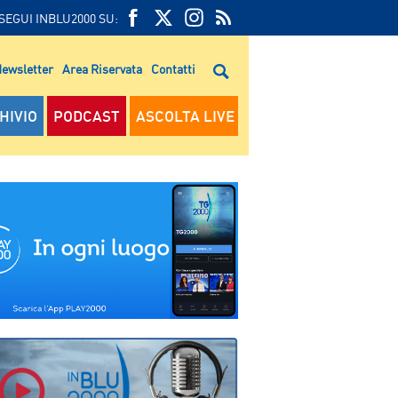
SEGUI INBLU2000 SU:
FEED
FACEBOOK
TWITTER
FEED
RSS
ewsletter
Area Riservata
Contatti
RSS
HIVIO
PODCAST
ASCOLTA LIVE