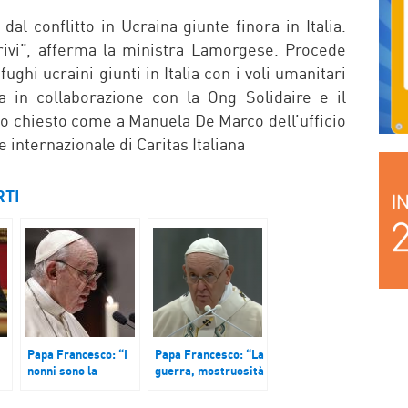
al conflitto in Ucraina giunte finora in Italia.
rivi”, afferma la ministra Lamorgese. Procede
fughi ucraini giunti in Italia con i voli umanitari
na in collaborazione con la Ong Solidaire e il
 chiesto come a Manuela De Marco dell’ufficio
 internazionale di Caritas Italiana
RTI
Papa Francesco: “I
Papa Francesco: “La
nonni sono la
guerra, mostruosità
memoria vivente di
selvaggia”
un popolo”