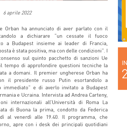
6 aprile 2022
e Orban ha annunciato di aver parlato con il
tandolo a dichiarare “un cessate il fuoco
to a Budapest insieme ai leader di Francia,
sta è stata positiva, ma con delle condizioni”. I
onsenso sul quinto pacchetto di sanzioni Ue
il tempo di approfondire questioni tecniche la
viata a domani. Il premier ungherese Orban ha
on il presidente russo Putin esortandolo a
co immediato” e di averlo invitato a Budapest
ermania e Ucraina. Intervista ad Andrea Carteny,
ioni internazionali all’Università di Roma La
tata di Buona la prima, condotto da Federica
dì al venerdì alle 19.40. Il programma, che
orno, apre con i desk dei principali quotidiani