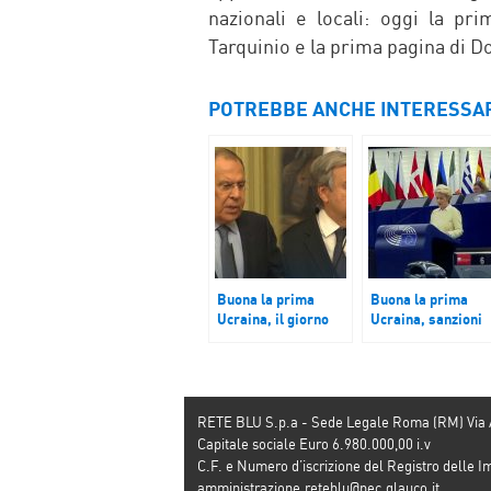
nazionali e locali: oggi la pr
Tarquinio e la prima pagina di D
POTREBBE ANCHE INTERESSA
Buona la prima
Buona la prima
Ucraina, il giorno
Ucraina, sanzioni
dell’incontro tra
europee e
Lavrov e Guterres
aggiornamenti sul
campo
RETE BLU S.p.a - Sede Legale Roma (RM) Via
Capitale sociale Euro 6.980.000,00 i.v
C.F. e Numero d’iscrizione del Registro dell
amministrazione.reteblu@pec.glauco.it