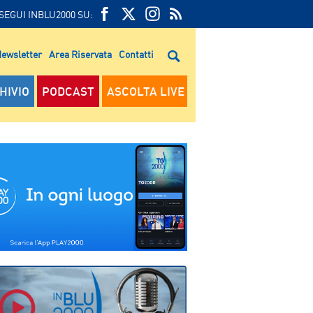
SEGUI INBLU2000 SU:
FEED
FACEBOOK
TWITTER
FEED
RSS
ewsletter
Area Riservata
Contatti
RSS
HIVIO
PODCAST
ASCOLTA LIVE