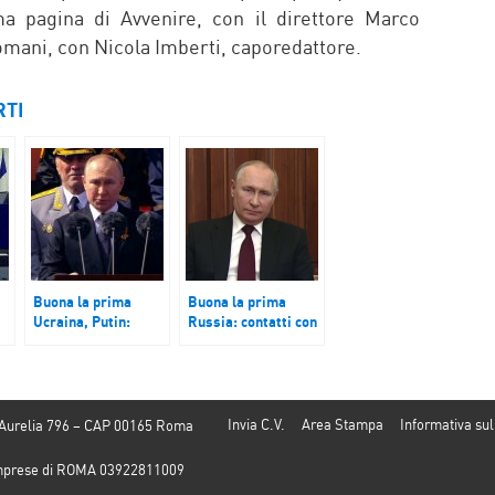
ima pagina di Avvenire, con il direttore Marco
omani, con Nicola Imberti, caporedattore.
RTI
Buona la prima
Buona la prima
Ucraina, Putin:
Russia: contatti con
contrari a guerra
Ucraina nella sfera
globale
dei colloqui
procedono
Invia C.V.
Area Stampa
Informativa sul
 Aurelia 796 – CAP 00165 Roma
e Imprese di ROMA 03922811009