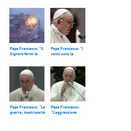
Papa Francesco: “Il
Papa Francesco: “I
Signore fermi la
nonni sono la
mano di Caino”
memoria vivente di
un popolo”
Papa Francesco: “La
Papa Francesco:
guerra, mostruosità
“L’aggressione
selvaggia”
armata di questi
giorni è un oltraggio
a Dio”