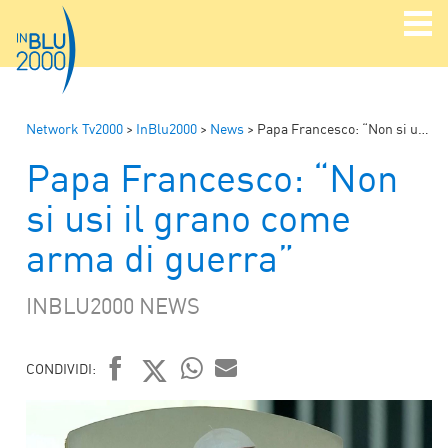
Network Tv2000
>
InBlu2000
>
News
>
Papa Francesco: “Non si usi il grano come arma di guerra”
Papa Francesco: “Non
si usi il grano come
arma di guerra”
INBLU2000 NEWS
CONDIVIDI:
FACEBOOK
TWITTER
WHATSAPP
MAIL