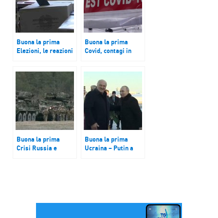
Buona la prima
Buona la prima
Elezioni, le reazioni
Covid, contagi in
dei partiti dopo il
salita in 5 regioni.
voto che ha
Costa: ‘A Natale
assegnato sei
situazione sotto
capoluoghi al
controllo’
centrosinistra e tre
al centrodestra
Buona la prima
Buona la prima
Crisi Russia e
Ucraina – Putin a
Ucraina
Minsk incontra
Lukashenko