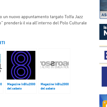
P
tico un nuovo appuntamento targato Tolfa Jazz
 prenderà il via all’interno del Polo Culturale
RTI
00
Magazine InBlu2000
Magazine InBlu2000
del sabato
del sabato
SEEYOUSOUND
La XXIII edizione di
International Music
Crossroads
Film Festival