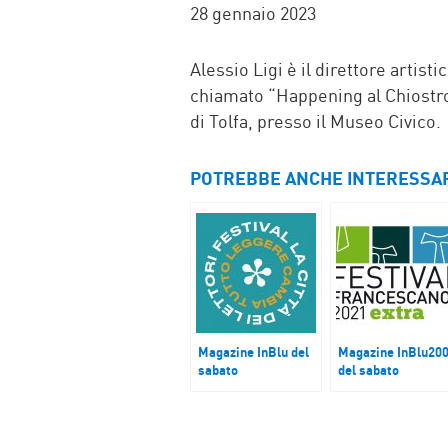
FACEBOOK
TWITTER
WHATSAP
MAIL
28 gennaio 2023
Alessio Ligi è il direttore artis
chiamato “Happening al Chiostro”
di Tolfa, presso il Museo Civico.
POTREBBE ANCHE INTERESSA
Magazine InBlu del
Magazine InBlu20
sabato
del sabato
La città dei lettori
Il Festival
Francescano