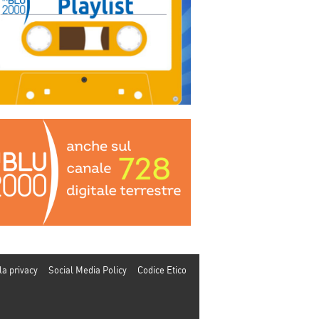
la privacy
Social Media Policy
Codice Etico