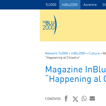
Tv2000
InBlu2000
Avvenire
S
Network Tv2000
>
InBlu2000
>
Culture
>
Ma
“Happening al Chiostro”
Magazine InBlu
“Happening al 
CONDIVIDI: