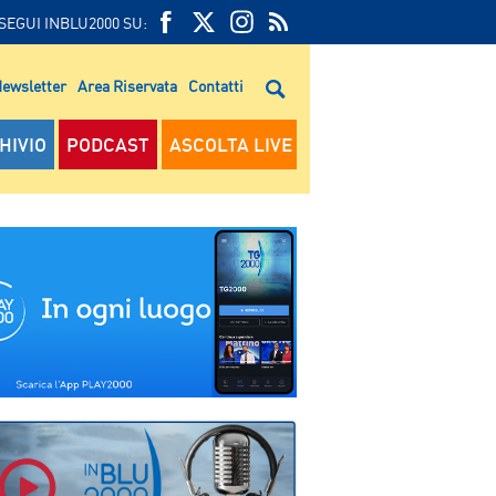
SEGUI INBLU2000 SU:
FEED
FACEBOOK
TWITTER
FEED
RSS
ewsletter
Area Riservata
Contatti
RSS
HIVIO
PODCAST
ASCOLTA LIVE