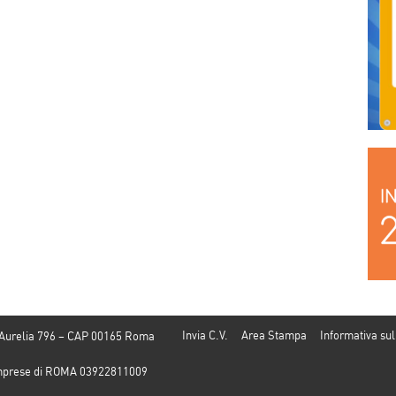
Invia C.V.
Area Stampa
Informativa sul
 Aurelia 796 – CAP 00165 Roma
e Imprese di ROMA 03922811009