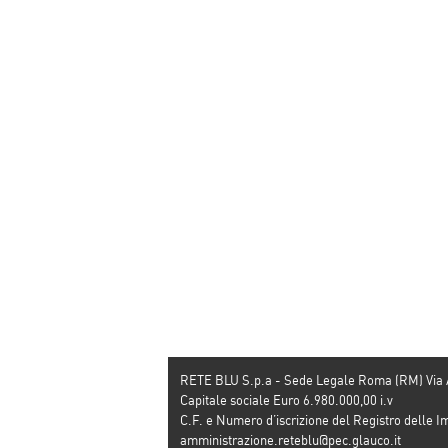
RETE BLU S.p.a - Sede Legale Roma (RM) Via
Capitale sociale Euro 6.980.000,00 i.v
C.F. e Numero d’iscrizione del Registro dell
amministrazione.reteblu@pec.glauco.it