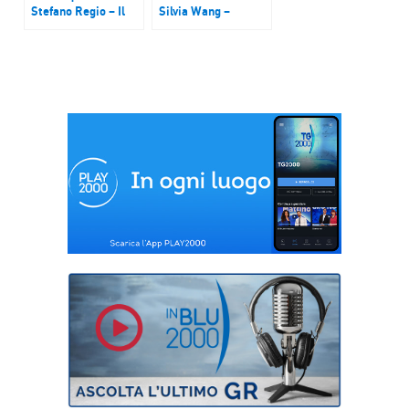
Stefano Regio – Il
Silvia Wang –
Cammino Onlus
Serenis