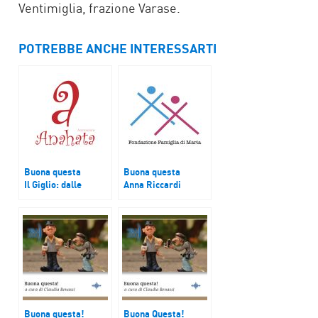
Ventimiglia, frazione Varase.
POTREBBE ANCHE INTERESSARTI
Buona questa
Buona questa
Il Giglio: dalle
Anna Riccardi
rovine di un antico
Fondazione
palazzo nasce il
Famiglia Di Maria
laboratorio
comunitario
Buona questa!
Buona Questa!