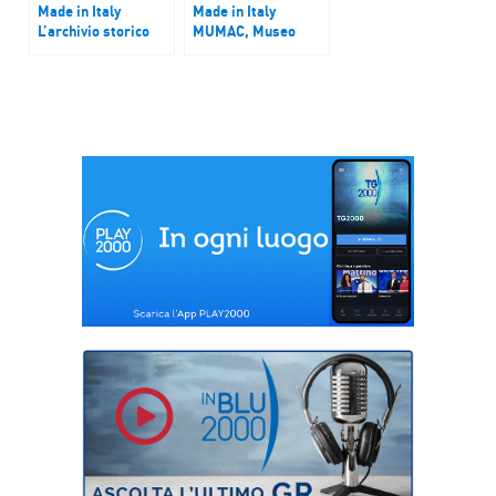
Made in Italy
Made in Italy
L’archivio storico
MUMAC, Museo
Olivetti
della Macchina per
Caffè di Gruppo
Cimbali