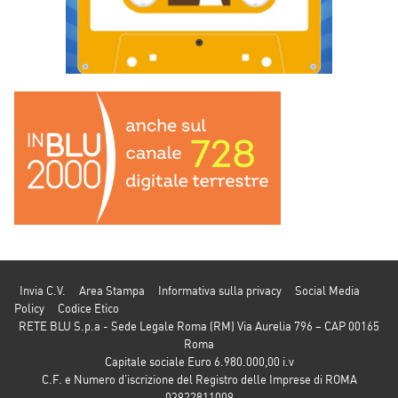
Invia C.V.
Area Stampa
Informativa sulla privacy
Social Media
Policy
Codice Etico
RETE BLU S.p.a - Sede Legale Roma (RM) Via Aurelia 796 – CAP 00165
Roma
Capitale sociale Euro 6.980.000,00 i.v
C.F. e Numero d’iscrizione del Registro delle Imprese di ROMA
03922811009