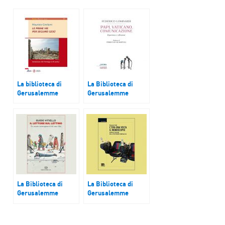
La biblioteca di
La Biblioteca di
Gerusalemme
Gerusalemme
‘Le prime vie per
“Papi, Vaticano,
seguire Gesù.
Comunicazione,
Introduzione alla
esperienze e
Patrologia (I-III
riflessioni” di padre
secolo)’ di Maurizio
Federico Lombardi
Girolami
La Biblioteca di
La Biblioteca di
Gerusalemme
Gerusalemme
“Il lettore sul
“C’era una volta il
lettino” di Guido
monoscopio, epopea
Vitiello
e declino della