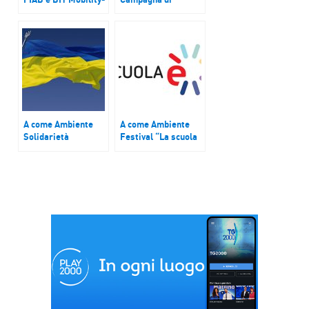
Solidarietà
advocacy “Color
Carne”
A come Ambiente
A come Ambiente
Solidarietà
Festival “La scuola
all’Ucraina,
è…”
consorzi di bonifica
ed irrigazione