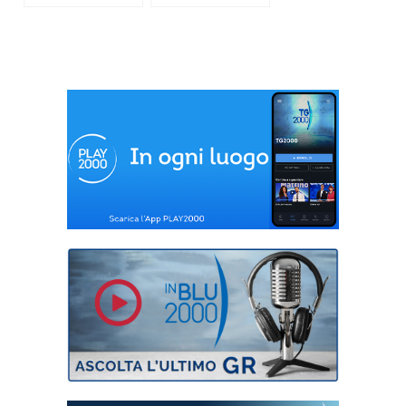
“La scelta di Enea,
“Cosa c’è di là, inno
per una
alla vita” di Enzo
fenomenologia del
Bianchi
presente” di Luigi
Maria Epicoco