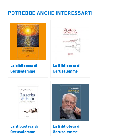
POTREBBE ANCHE INTERESSARTI
La biblioteca di
La Biblioteca di
Gerusalemme
Gerusalemme
“Monachesimo
Enrico Riparelli,
interiorizzato.
“Immagini del
Tempo di crisi,
sacro, per un
tempo di risveglio”
dialogo “artistico”
di Antonella Lumini
tra le religioni”
La Biblioteca di
La Biblioteca di
Gerusalemme
Gerusalemme