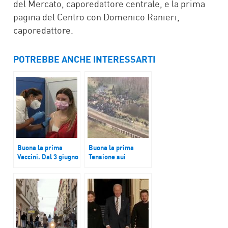
del Mercato, caporedattore centrale, e la prima
pagina del Centro con Domenico Ranieri,
caporedattore.
POTREBBE ANCHE INTERESSARTI
Buona la prima
Buona la prima
Vaccini. Dal 3 giugno
Tensione sui
si apre la fascia 12-
migranti, scontro
15 anni
Polonia-Bielorussia
Minsk ammassa i
profughi al confine,
l’Ue verso nuove
sanzioni