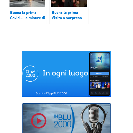
Buona la prima
Buona la prima
Covid – Le misure di
Visita a sorpresa
Natale
del presidente
americano Biden a
Kiev