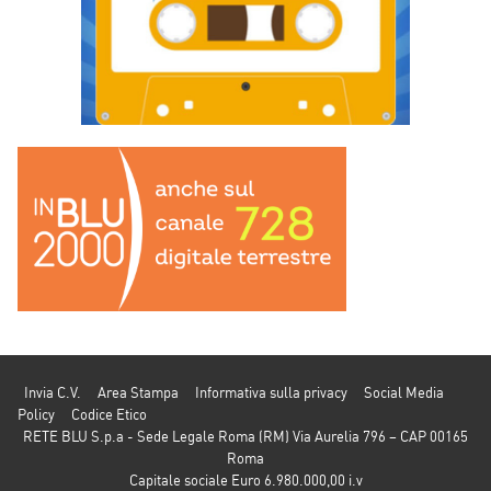
Invia C.V.
Area Stampa
Informativa sulla privacy
Social Media
Policy
Codice Etico
RETE BLU S.p.a - Sede Legale Roma (RM) Via Aurelia 796 – CAP 00165
Roma
Capitale sociale Euro 6.980.000,00 i.v