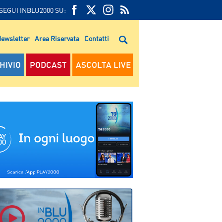
SEGUI INBLU2000 SU:
FEED
FACEBOOK
TWITTER
FEED
RSS
ewsletter
Area Riservata
Contatti
RSS
HIVIO
PODCAST
ASCOLTA LIVE