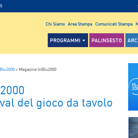
IR
Chi Siamo
Area Stampa
Comunicati Stampa
N
PROGRAMMI
PALINSESTO
ARC
nBlu2000
>
Magazine InBlu2000
u2000
ival del gioco da tavolo