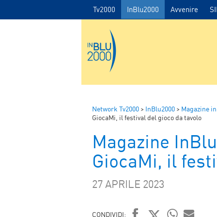
Tv2000
InBlu2000
Avvenire
S
Network Tv2000
>
InBlu2000
>
Magazine i
GiocaMi, il festival del gioco da tavolo
Magazine InBl
GiocaMi, il fest
27 APRILE 2023
CONDIVIDI: