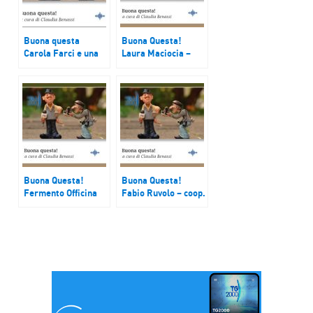
Buona questa
Buona Questa!
Carola Farci e una
Laura Maciocia –
nuova foresta
Fondatrice “Dagli
urbana a Monza
otto agli anta”
Buona Questa!
Buona Questa!
Fermento Officina
Fabio Ruvolo – coop.
Zero e Beteyà
Etnos
Digital farm