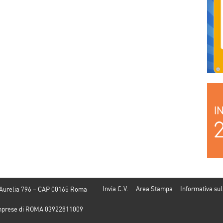
Invia C.V.
Area Stampa
Informativa sul
 Aurelia 796 – CAP 00165 Roma
e Imprese di ROMA 03922811009