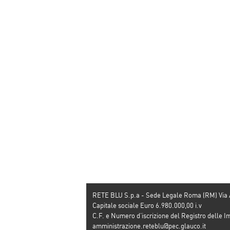
RETE BLU S.p.a - Sede Legale Roma (RM) Via
Capitale sociale Euro 6.980.000,00 i.v
C.F. e Numero d’iscrizione del Registro dell
amministrazione.reteblu@pec.glauco.it