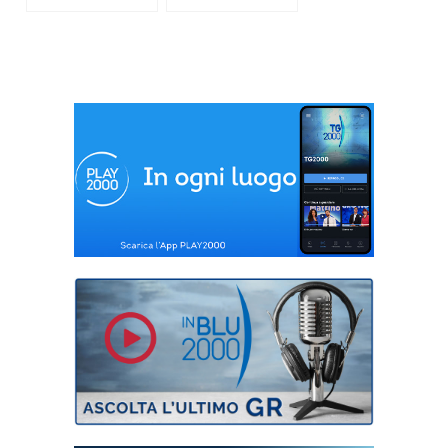
Camici bianchi di
Paper Manzoni
zucchero filato