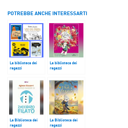
POTREBBE ANCHE INTERESSARTI
La biblioteca dei
La biblioteca dei
ragazzi
ragazzi
L’importanza della
Kitsch!
memoria
La Biblioteca dei
La Biblioteca dei
ragazzi
ragazzi