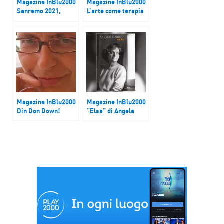
Magazine InBlu2000
Magazine InBlu2000
Sanremo 2021,
L’arte come terapia
Folcast in finale con
per l’ansia
‘Scopriti’
Magazine InBlu2000
Magazine InBlu2000
Din Don Down!
“Elsa” di Angela
Bubba