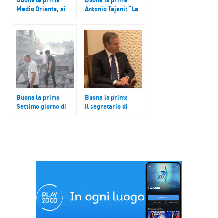
Medio Oriente, si
Antonio Tajani: “La
allarga il conflitto
dimensione e il
Israele – Gaza
livello di violenza”
dell’attacco di
Hamas contro
Israele è “senza
precedenti”
Buona la prima
Buona la prima
Settimo giorno di
Il segretario di
guerra tra Israele e
stato americano
Hamas
Blinken a Tel Aviv