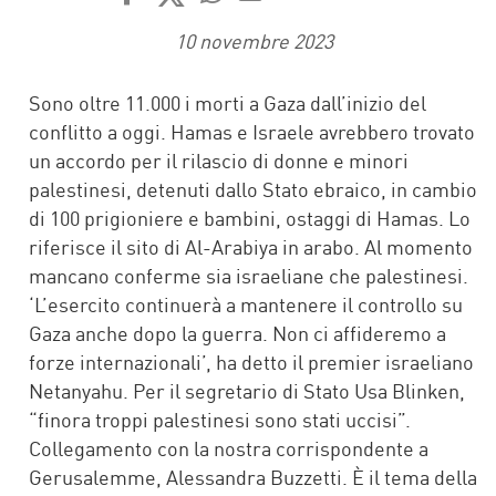
FACEBOOK
TWITTER
WHATSAPP
MAIL
10 novembre 2023
Sono oltre 11.000 i morti a Gaza dall’inizio del
conflitto a oggi. Hamas e Israele avrebbero trovato
un accordo per il rilascio di donne e minori
palestinesi, detenuti dallo Stato ebraico, in cambio
di 100 prigioniere e bambini, ostaggi di Hamas. Lo
riferisce il sito di Al-Arabiya in arabo. Al momento
mancano conferme sia israeliane che palestinesi.
‘L’esercito continuerà a mantenere il controllo su
Gaza anche dopo la guerra. Non ci affideremo a
forze internazionali’, ha detto il premier israeliano
Netanyahu. Per il segretario di Stato Usa Blinken,
“finora troppi palestinesi sono stati uccisi”.
Collegamento con la nostra corrispondente a
Gerusalemme, Alessandra Buzzetti. È il tema della