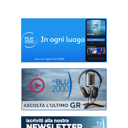
almeno tre feriti
fuori dalla Striscia”