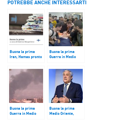
POTREBBE ANCHE INTERESSARTI
Buona la prima
Buona la prima
Iran, Hamas pronto
Guerra in Medio
a rilascio ostaggi se
Oriente. Scambio di
si fermano i raid
accuse dopo le
vittime nella
Striscia per
l’ospedale colpito
Buona la prima
Buona la prima
Guerra in Medio
Medio Oriente,
Oriente. Colpito
ministro esteri
edificio a Tel Aviv,
Tajani: “Italiani tutti