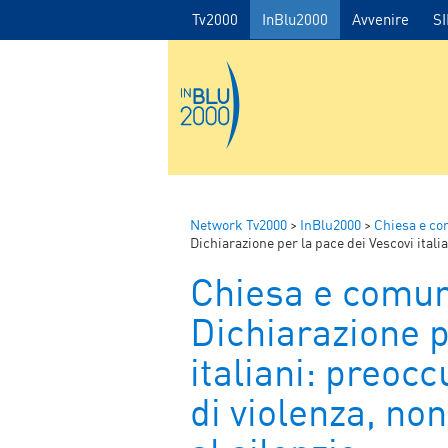
Tv2000
InBlu2000
Avvenire
S
Network Tv2000
>
InBlu2000
>
Chiesa e co
Dichiarazione per la pace dei Vescovi italiani: preo
Chiesa e comun
Dichiarazione p
italiani: preocc
di violenza, n