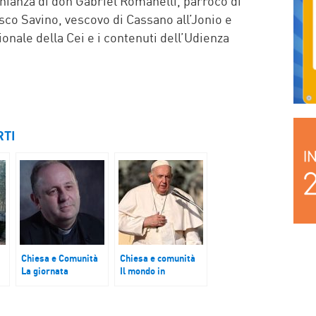
onianza di don Gabriel Romanelli, parroco di
esco Savino, vescovo di Cassano all’Jonio e
ionale della Cei e i contenuti dell’Udienza
RTI
Chiesa e Comunità
Chiesa e comunità
La giornata
Il mondo in
mondiale dei poveri.
preghiera per la
Intervista a don
pace
Marco Pagniello