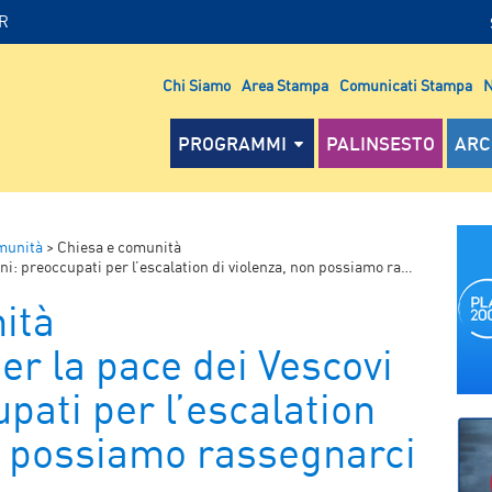
IR
Chi Siamo
Area Stampa
Comunicati Stampa
N
PROGRAMMI
PALINSESTO
ARC
munità
>
Chiesa e comunità
ccupati per l’escalation di violenza, non possiamo rassegnarci al silenzio
ità
er la pace dei Vescovi
upati per l’escalation
on possiamo rassegnarci