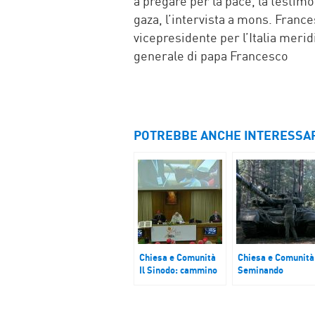
a pregare per la pace, la testim
gaza, l’intervista a mons. Franc
vicepresidente per l’Italia merid
generale di papa Francesco
POTREBBE ANCHE INTERESSA
Chiesa e Comunità
Chiesa e Comunità
Il Sinodo: cammino
Seminando
di comunità,
speranza tra le
cammino di Chiesa
macerie della
guerra