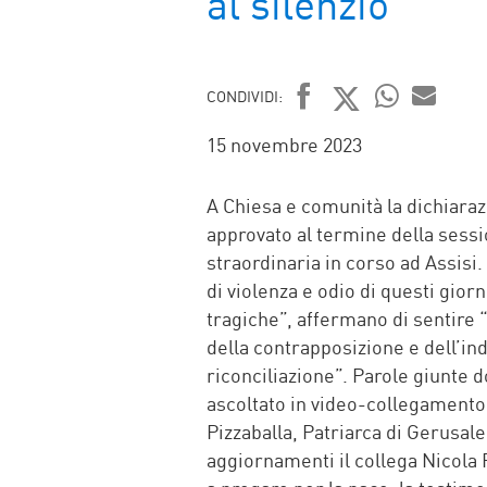
al silenzio
CONDIVIDI:
FACEBOOK
TWITTER
WHATSAP
MAIL
15 novembre 2023
A Chiesa e comunità la dichiarazi
approvato al termine della sess
straordinaria in corso ad Assis
di violenza e odio di questi gio
tragiche”, affermano di sentire 
della contrapposizione e dell’ind
riconciliazione”. Parole giunte 
ascoltato in video-collegamento 
Pizzaballa, Patriarca di Gerusalem
aggiornamenti il collega Nicola 