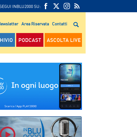
SEGUI INBLU2000 SU:
FEED
FACEBOOK
TWITTER
FEED
RSS
ewsletter
Area Riservata
Contatti
RSS
HIVIO
PODCAST
ASCOLTA LIVE