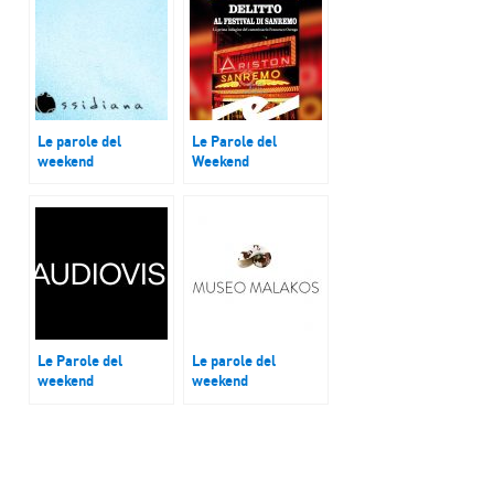
Le parole del
Le Parole del
weekend
Weekend
Museo
“Delitto al Festival
dell’Ossidiana di
di Sanremo” di
Pau in Sardegna
Achille Maccapani
Le Parole del
Le parole del
weekend
weekend
Francisca Parrino,
Il museo Malakos a
presidente della
Città di Castello
start up
(PG)
“Audiovisiva”