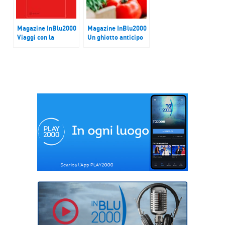
Magazine InBlu2000
Magazine InBlu2000
Viaggi con la
Un ghiotto anticipo
speranza
d’estate