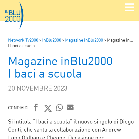
Network Tv2000
>
InBlu2000
>
Magazine inBlu2000
>
Magazine inBlu2000
I baci a scuola
Magazine inBlu2000
I baci a scuola
20 NOVEMBRE 2023
CONDIVIDI:
FACEBOOK
TWITTER
WHATSAPP
MAIL
Si intitola “I baci a scuola” il nuovo singolo di Diego
Conti, che vanta la collaborazione con Andrew
Long Oldham e Cheope. Occasione per