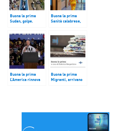
Buona la prima
Buona la prima
Sudan, golpe.
Sanità calabrese,
Ancora
partecipazione dei
manifestazioni
cittadini essenziale
contro i militari.
per riforma
Usa bloccano 700
organizzativa ed
milioni di dollari di
etica
aiuti.
Buona la prima
Buona la prima
L’America rinnova
Migranti, arrivano
tutta la Camera e un
in Veneto dopo aver
terzo del Senato.
percorso migliaia di
chilometri lungo la
rotta balcanica