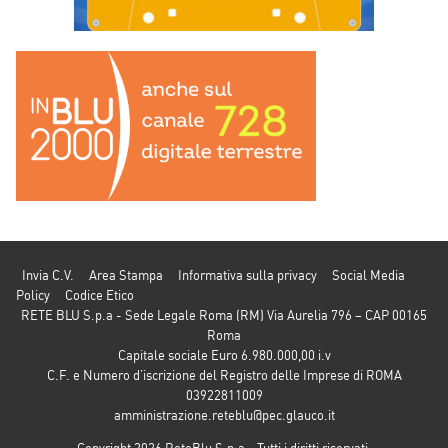
Invia C.V.
Area Stampa
Informativa sulla privacy
Social Media
Policy
Codice Etico
RETE BLU S.p.a - Sede Legale Roma (RM) Via Aurelia 796 – CAP 00165
Roma
Capitale sociale Euro 6.980.000,00 i.v
C.F. e Numero d’iscrizione del Registro delle Imprese di ROMA
03922811009
amministrazione.reteblu@pec.glauco.it
Copyright 2026 ReteBlu S.p.a - Tutti i diritti riservati.