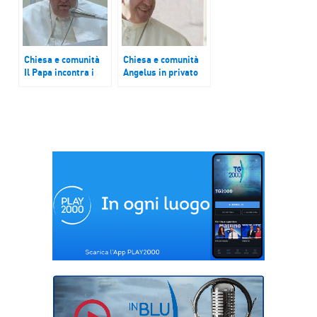
Chiesa e comunità
Chiesa e comunità
Il Papa incontra i
Angelus in privato
giovani di Ac: “Il
domenica per il
nostro motto è ‘Mi
Papa, oggi in San
interessa!’
Pietro il Meeting
mondiale sulla
fraternità