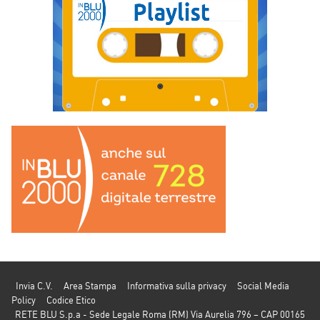
Invia C.V.
Area Stampa
Informativa sulla privacy
Social Media
Policy
Codice Etico
RETE BLU S.p.a - Sede Legale Roma (RM) Via Aurelia 796 – CAP 00165