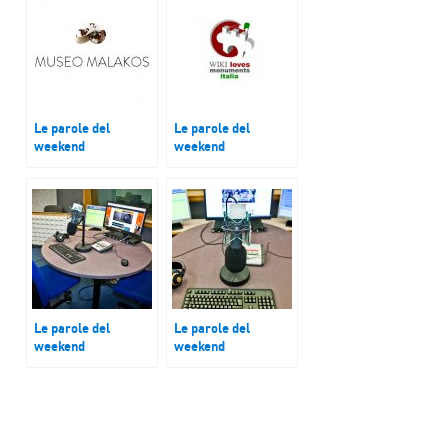
Le parole del
Le parole del
weekend
weekend
Il museo Malakos a
Wiki Loves
Città di Castello
Monuments
(PG)
Le parole del
Le parole del
weekend
weekend
Grazzano Visconti
Strada del Vino
(PC)
Valpolicella