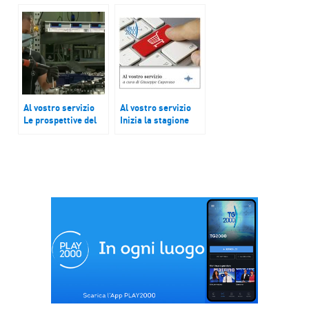
e le
preoccupazioni
controindicazioni
Al vostro servizio
Al vostro servizio
Le prospettive del
Inizia la stagione
mondo del lavoro
del vaccino
tra opportunità e
antinfluenzale
chiusure aziendali