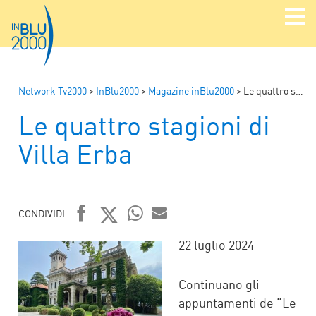
Network Tv2000
>
InBlu2000
>
Magazine inBlu2000
>
Le quattro stagioni di Villa Erba
Le quattro stagioni di
Villa Erba
CONDIVIDI:
FACEBOOK
TWITTER
WHATSAPP
MAIL
22 luglio 2024
Continuano gli
appuntamenti de “Le