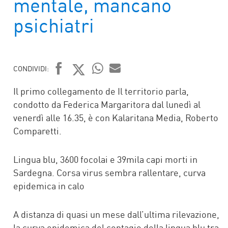
mentale, mancano
psichiatri
CONDIVIDI:
FACEBOOK
TWITTER
WHATSAPP
MAIL
Il primo collegamento de Il territorio parla,
condotto da Federica Margaritora dal lunedì al
venerdì alle 16.35, è con Kalaritana Media, Roberto
Comparetti.
Lingua blu, 3600 focolai e 39mila capi morti in
Sardegna. Corsa virus sembra rallentare, curva
epidemica in calo
A distanza di quasi un mese dall’ultima rilevazione,
la curva epidemica del contagio della lingua blu tra