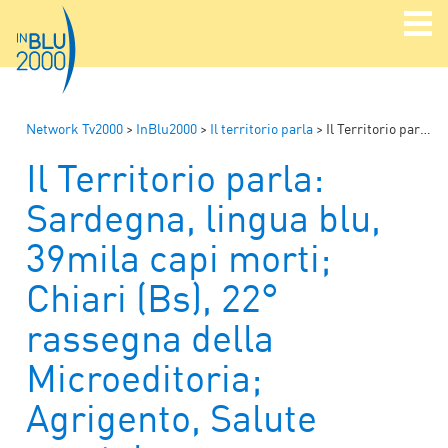
Network Tv2000
>
InBlu2000
>
Il territorio parla
>
Il Territorio parla: Sardegna, lingua blu, 39mila capi morti; Chiari (Bs), 22° rassegna della Microeditoria; Agrigento, Salute mentale, mancano psichiatri
Il Territorio parla:
Sardegna, lingua blu,
39mila capi morti;
Chiari (Bs), 22°
rassegna della
Microeditoria;
Agrigento, Salute