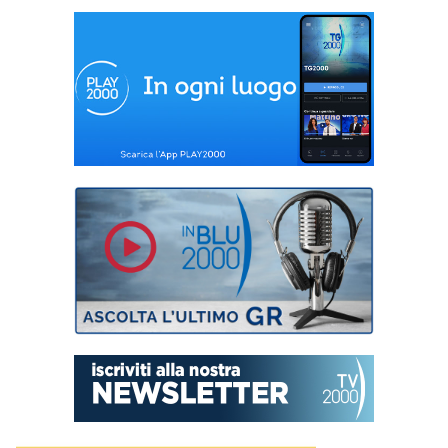
Brindisi: il
‘giocattolo sospeso’
sotto l’albero