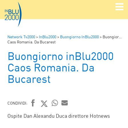
Network Tv2000
>
InBlu2000
>
Buongiorno InBlu2000
>
Buongiorno inBlu2000
Caos Romania. Da Bucarest
Buongiorno inBlu2000
Caos Romania. Da
Bucarest
CONDIVIDI:
FACEBOOK
TWITTER
WHATSAPP
MAIL
Ospite Dan Alexandu Duca direttore Hotnews