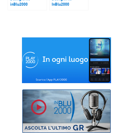
inBlu2000
InBlu2000
Lavoro tra dati
Ucraina
contraddittori e
analisi politiche
attive