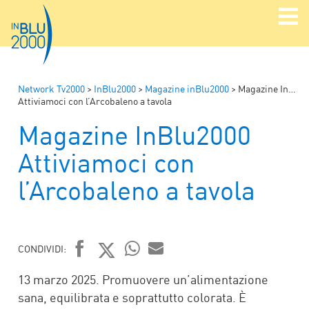
Network Tv2000
>
InBlu2000
>
Magazine inBlu2000
>
Magazine InBlu2000
Attiviamoci con l’Arcobaleno a tavola
Magazine InBlu2000
Attiviamoci con
l’Arcobaleno a tavola
CONDIVIDI:
FACEBOOK
TWITTER
WHATSAPP
MAIL
13 marzo 2025. Promuovere un’alimentazione
sana, equilibrata e soprattutto colorata. È