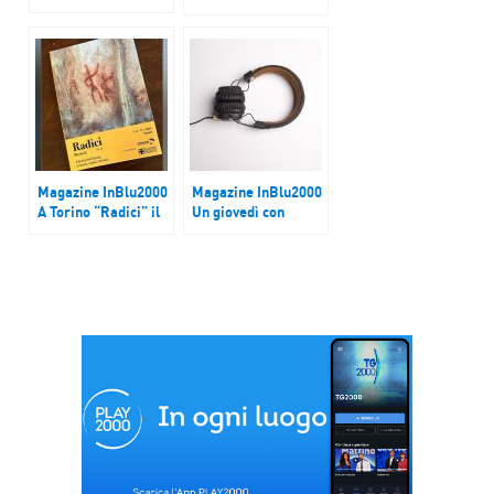
hummus di ceci
Magazine InBlu2000
Magazine InBlu2000
A Torino “Radici” il
Un giovedì con
festival dell’identità
Marco Guazzone