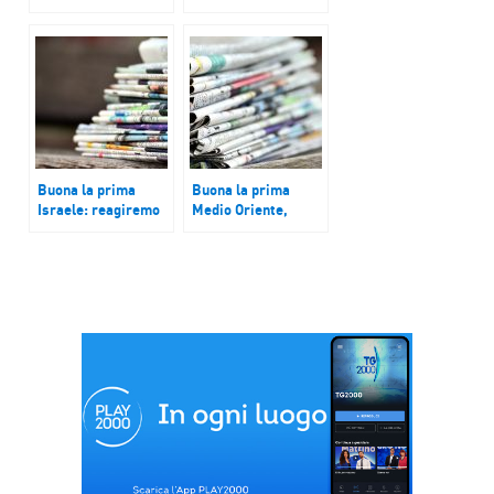
proteste rinviata la
Fermata la donna
riforma della
accusata
giustizia
dell’attentato al
blogger Tatarsky.
Buona la prima
Buona la prima
Israele: reagiremo
Medio Oriente,
all’Iran
Hamas: “La
posizione
sull’attuale
documento
negoziale è
negativa”