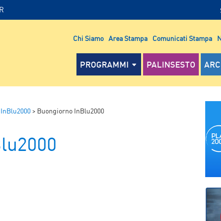
IR
Chi Siamo
Area Stampa
Comunicati Stampa
N
PROGRAMMI
PALINSESTO
ARC
 InBlu2000
>
Buongiorno InBlu2000
Blu2000