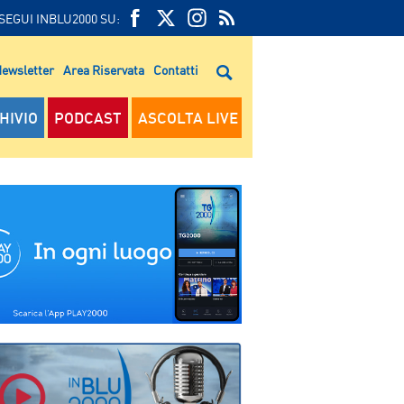
SEGUI INBLU2000 SU:
FEED
FACEBOOK
TWITTER
FEED
RSS
ewsletter
Area Riservata
Contatti
RSS
HIVIO
PODCAST
ASCOLTA LIVE