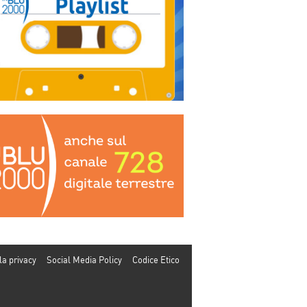
la privacy
Social Media Policy
Codice Etico