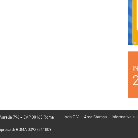
Invia C.V.
Area Stampa
Informativa sul
 Aurelia 796 – CAP 00165 Roma
e Imprese di ROMA 03922811009