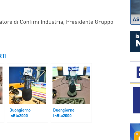
P
datore di Confimi Industria, Presidente Gruppo
RTI
Buongiorno
Buongiorno
InBlu2000
InBlu2000
Ucraina. Terzo
Haiti. La metà dei
anniversario guerra
membri delle bande
armate sono
bambini