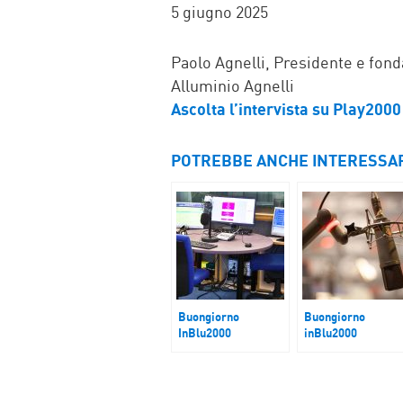
FACEBOOK
TWITTER
WHATSAP
MAIL
5 giugno 2025
Paolo Agnelli, Presidente e fon
Alluminio Agnelli
Ascolta l’intervista su Play2000
POTREBBE ANCHE INTERESSA
Buongiorno
Buongiorno
InBlu2000
inBlu2000
Economia Ue, G20,
Magistratura.
globalizzazione: in
Separazione
attesa della ricetta
Carriere
Trump