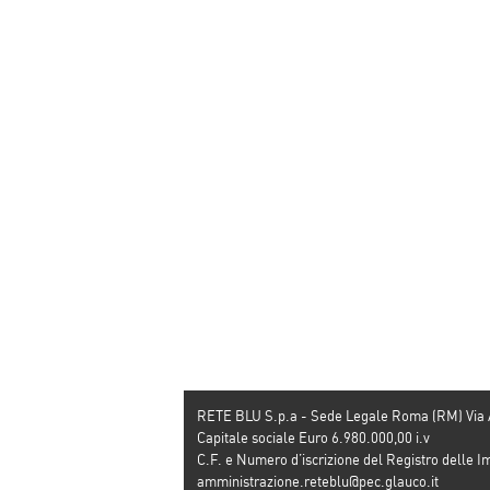
RETE BLU S.p.a - Sede Legale Roma (RM) Via
Capitale sociale Euro 6.980.000,00 i.v
C.F. e Numero d’iscrizione del Registro dell
amministrazione.reteblu@pec.glauco.it