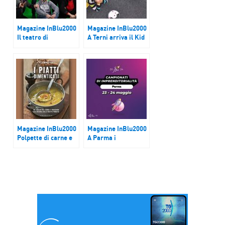
Magazine InBlu2000
Magazine InBlu2000
Il teatro di
A Terni arriva il Kid
Shakespeare in un
Design Week
videogioco
Magazine InBlu2000
Magazine InBlu2000
Polpette di carne e
A Parma i
di riso
Campionati di
imprenditorialità