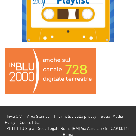
Invia C.V.
Area Stampa
Informativa sulla privacy
Social Media
Policy
Codice Etico
RETE BLU S.p.a - Sede Legale Roma (RM) Via Aurelia 796 – CAP 00165
Roma