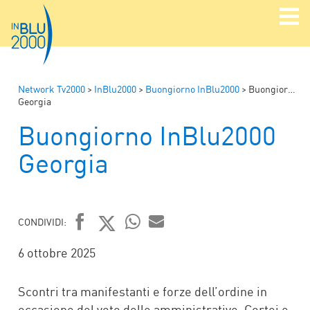
Network Tv2000
>
InBlu2000
>
Buongiorno InBlu2000
>
Buongiorno InBlu2000
Georgia
Buongiorno InBlu2000
Georgia
CONDIVIDI:
FACEBOOK
TWITTER
WHATSAPP
MAIL
6 ottobre 2025
Scontri tra manifestanti e forze dell’ordine in
occasione del voto delle amministrative. Cortei e