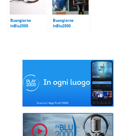
Buongiorno
Buongiorno
InBlu2000
InBlu2000
La Guerra e la
Droga, allarme baby
Politica italiana
spacciatori