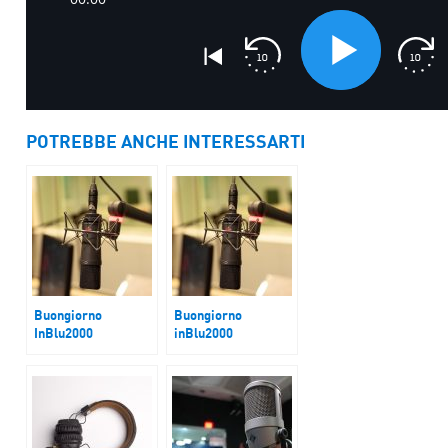
POTREBBE ANCHE INTERESSARTI
Buongiorno
Buongiorno
InBlu2000
inBlu2000
Una riflessione
E’ Torino quest’anno
dopo i fatti di
a ospitare l’Annual
Amsterdam
Meeting di Medici
con l’Africa Cuamm