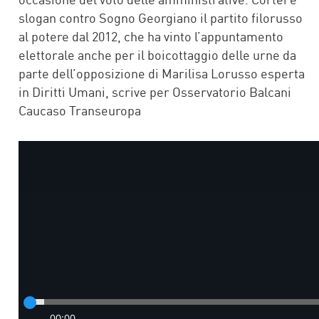
slogan contro Sogno Georgiano il partito filorusso
al potere dal 2012, che ha vinto l’appuntamento
elettorale anche per il boicottaggio delle urne da
parte dell’opposizione di Marilisa Lorusso esperta
in Diritti Umani, scrive per Osservatorio Balcani
Caucaso Transeuropa