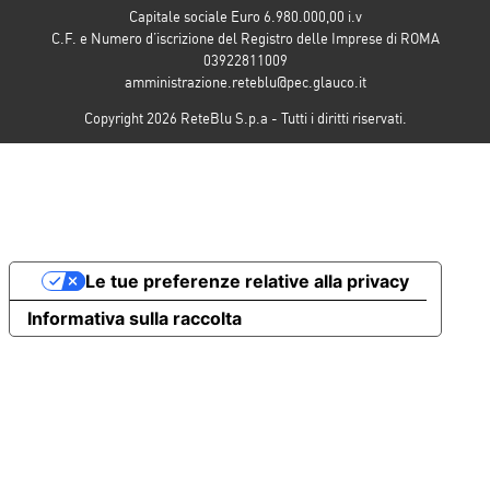
Capitale sociale Euro 6.980.000,00 i.v
C.F. e Numero d’iscrizione del Registro delle Imprese di ROMA
03922811009
amministrazione.reteblu@pec.glauco.it
Copyright 2026 ReteBlu S.p.a - Tutti i diritti riservati.
Le tue preferenze relative alla privacy
Informativa sulla raccolta