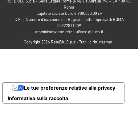
RETE BLU S.p.a - Sede Legale Roma (RM) Via Aurelia 796 – CAP 00165
Roma
Capitale sociale Euro 6.980.000,00 i.v
C.F. e Numero d’iscrizione del Registro delle Imprese di ROMA
03922811009
amministrazione.reteblu@pec.glauco.it
Copyright 2026 ReteBlu S.p.a - Tutti i diritti riservati.
Le tue preferenze relative alla privacy
Informativa sulla raccolta