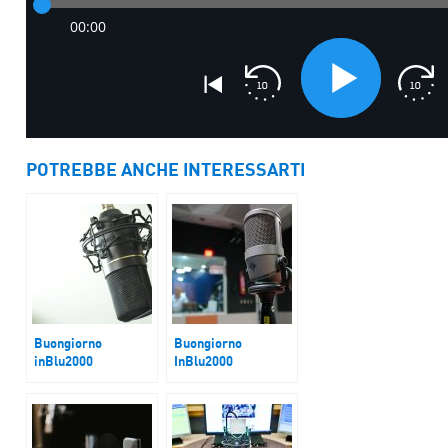
POTREBBE ANCHE INTERESSARTI
Buongiorno
Buongiorno
inBlu2000
InBlu2000
Inchiesta
Codice Strada
Corruzione
Campidoglio