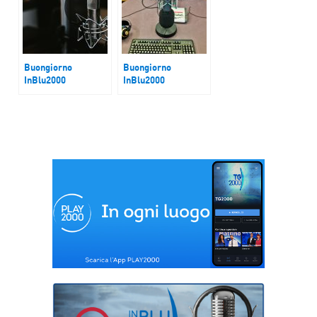
Buongiorno
Buongiorno
InBlu2000
InBlu2000
Corvetto non è una
Bollette
banlieue