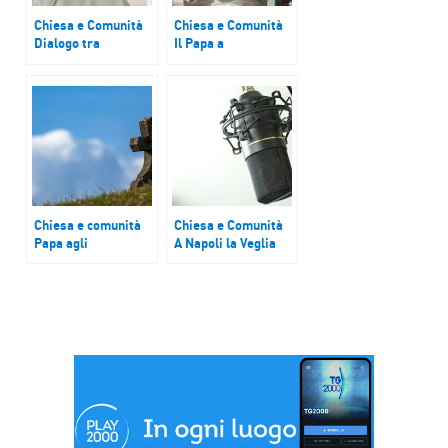
Chiesa e Comunità
Chiesa e Comunità
Dialogo tra
Il Papa a
generazioni,
Bartolomeo:
educazione, lavoro:
insieme per l’unità e
le vie della pace
la pace
Chiesa e comunità
Chiesa e Comunità
Papa agli
A Napoli la Veglia
ambasciatori: la
ecumenica
diplomazia della
nazionale
speranza contro le
guerre