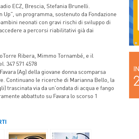
dio ECZ, Brescia, Stefania Brunelli.
ain Up”, un programma, sostenuto da Fondazione
mbini neonati con gravi rischi di sviluppo di
ccedere a percorsi riabilitativi già dai
dioTorre Ribera, Mimmo Tornambé, e il
el. 347 571 4578
Favara (Ag) della giovane donna scomparsa
re. Continuano le ricerche di Marianna Bello, la
gli) trascinata via da un’ondata di acqua e fango
uramente abbattuto su Favara lo scorso 1
RTI