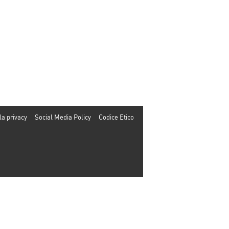
la privacy
Social Media Policy
Codice Etico