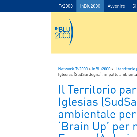
Tv2000
InBlu2000
Avvenire
S
Network Tv2000
>
InBlu2000
>
Il territorio
Iglesias (SudSardegna), impatto ambientale per RWM; Brescia, n
Il Territorio par
Iglesias (SudS
ambientale per
‘Brain Up’ per n