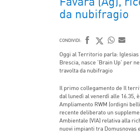
Favara (Ag), ri
da nubifragio
CONDIVIDI:
FACEBOOK
TWITTER
WHATSAP
MAIL
Oggi al Territorio parla: Igles
Brescia, nasce ‘Brain Up’ per ne
travolta da nubifragio
Il primo collegamento de Il terr
dal lunedì al venerdì alle 16.35
Ampliamento RWM (ordigni bellic
recente deliberato un supplement
Ambientale (VIA) relativa alla ric
nuovi impianti tra Domusnovas e