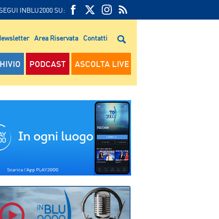
SEGUI INBLU2000 SU:
FEED
FACEBOOK
TWITTER
FEED
RSS
ewsletter
Area Riservata
Contatti
RSS
HIVIO
PODCAST
ASCOLTA LIVE