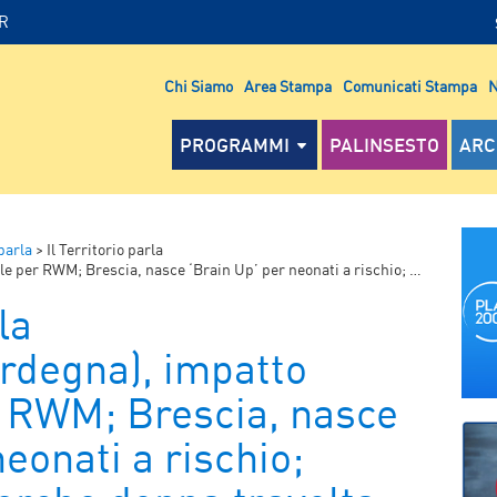
IR
Chi Siamo
Area Stampa
Comunicati Stampa
N
PROGRAMMI
PALINSESTO
ARC
 parla
>
Il Territorio parla
asce ‘Brain Up’ per neonati a rischio; Favara (Ag), ricerche donna travolta da nubifragio
la
ardegna), impatto
 RWM; Brescia, nasce
eonati a rischio;