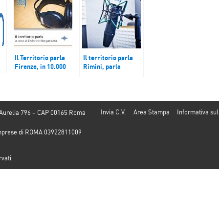
Il Territorio parla
Il territorio parla
Firenze, in 10.000
Rimini, parla
per la pace; Lucca
volontario rientrato
er
Comics anche a
da Gaza; Firenze,
i
Viareggio; Sicilia,
Caritas, ‘La spesa
ancora incendi,
che vale’; Macerata,
gi
dolosi
un quarto
Invia C.V.
Area Stampa
Informativa sul
 Aurelia 796 – CAP 00165 Roma
popolazione è over
65
e Imprese di ROMA 03922811009
rvati.