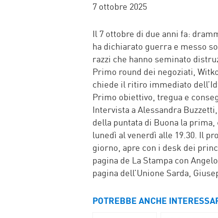
FACEBOOK
TWITTER
WHATSAP
MAIL
7 ottobre 2025
Il 7 ottobre di due anni fa: dra
ha dichiarato guerra e messo sot
razzi che hanno seminato distruzi
Primo round dei negoziati, Witko
chiede il ritiro immediato dell’Id
Primo obiettivo, tregua e conseg
Intervista a Alessandra Buzzett
della puntata di Buona la prima,
lunedì al venerdì alle 19.30. Il 
giorno, apre con i desk dei princi
pagina de La Stampa con Angelo 
pagina dell’Unione Sarda, Giuse
POTREBBE ANCHE INTERESSA