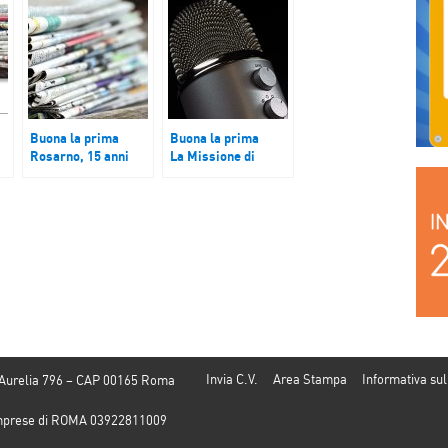
Buona la prima
Buona la prima
Rosarno, 15 anni
La Missione di
o
dopo la rivolta
supporto dell’Onu in
Libia (Unsmil)
Invia C.V.
Area Stampa
Informativa sul
 Aurelia 796 – CAP 00165 Roma
e Imprese di ROMA 03922811009