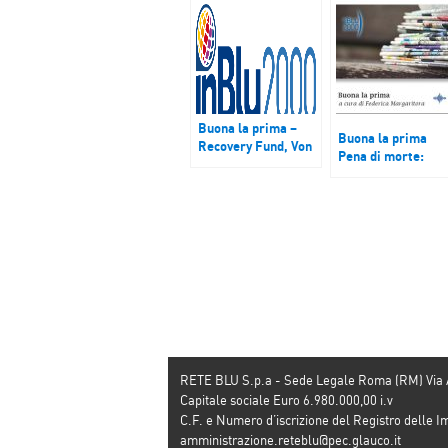
Buona la prima –
Buona la prima
Recovery Fund, Von
Pena di morte:
der Leyen: prendere
domani il Colosse
una strada forte
illuminato per
insieme. All’Italia la
l’abolizione.
quota maggiore: 172
dei 750 miliardi
previsti. Focus cobn
Dino Pesole, Il Sole
24 Ore
RETE BLU S.p.a - Sede Legale Roma (RM) Via
Capitale sociale Euro 6.980.000,00 i.v
C.F. e Numero d’iscrizione del Registro dell
amministrazione.reteblu@pec.glauco.it