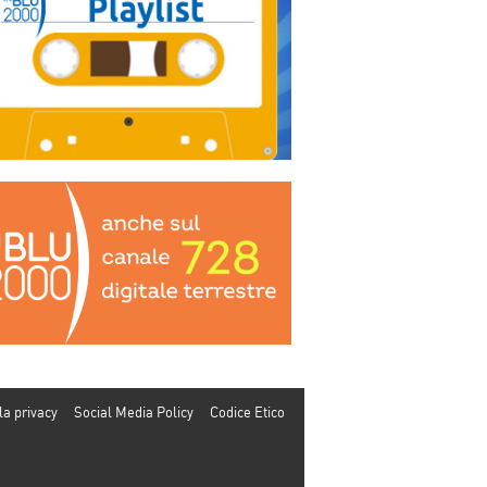
la privacy
Social Media Policy
Codice Etico