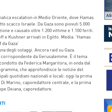
P
mmatica escalation in Medio Oriente, dove Hamas
to scacco Israele. Da Gaza sono piovuti 5.000
one e causato oltre 1.200 vittime e 1.100 feriti.
ff e Kushner arrivati in Egitto. Media: ‘Hamas
f da Gaza’
na degli ostaggi. Ancora raid su Gaza.
i, corrispondente da Gerusalemme. È il tema
 condotto da Federica Margaritora, in onda dal
programma, che approfondisce le notizie del
pali quotidiani nazionali e locali: oggi la prima
Di Marino, caporedattore centrale, e la prima
ppe Deiana, caporedattore.
RTI