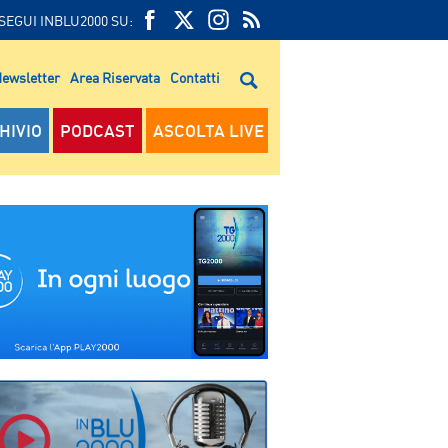
SEGUI INBLU2000 SU:
FEED
FACEBOOK
TWITTER
FEED
RSS
ewsletter
Area Riservata
Contatti
RSS
HIVIO
PODCAST
ASCOLTA LIVE