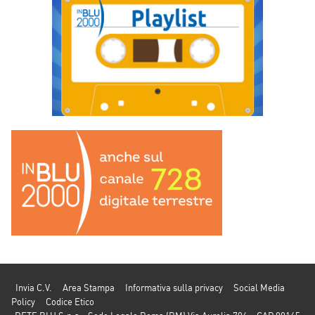
Invia C.V.
Area Stampa
Informativa sulla privacy
Social Media
Policy
Codice Etico