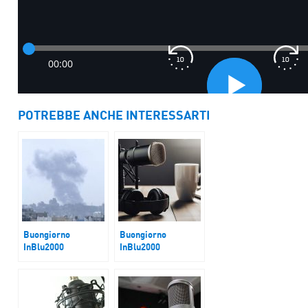
POTREBBE ANCHE INTERESSARTI
Buongiorno
Buongiorno
InBlu2000
InBlu2000
R1PUD1A
Spazio Legalità