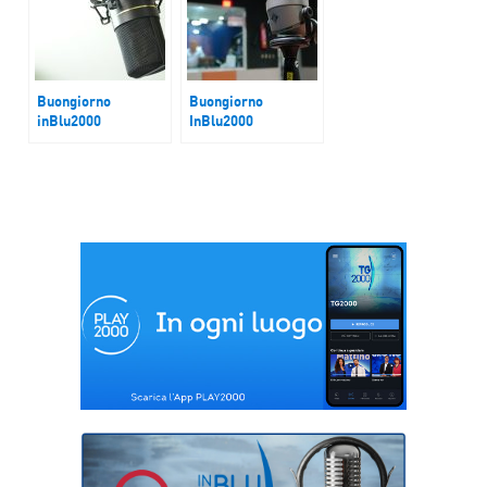
Buongiorno
Buongiorno
inBlu2000
InBlu2000
Inchiesta
Codice Strada
Corruzione
Campidoglio