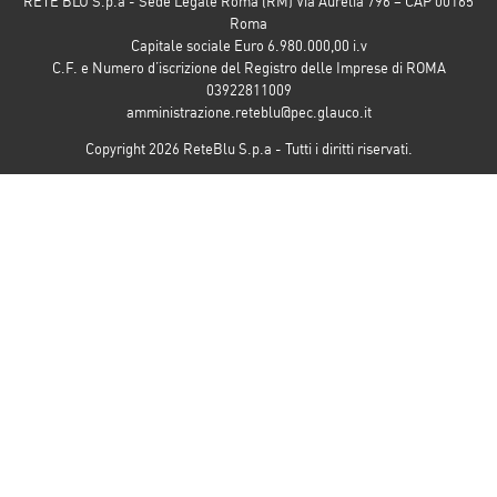
RETE BLU S.p.a - Sede Legale Roma (RM) Via Aurelia 796 – CAP 00165
Roma
Capitale sociale Euro 6.980.000,00 i.v
C.F. e Numero d’iscrizione del Registro delle Imprese di ROMA
03922811009
amministrazione.reteblu@pec.glauco.it
Copyright 2026 ReteBlu S.p.a - Tutti i diritti riservati.