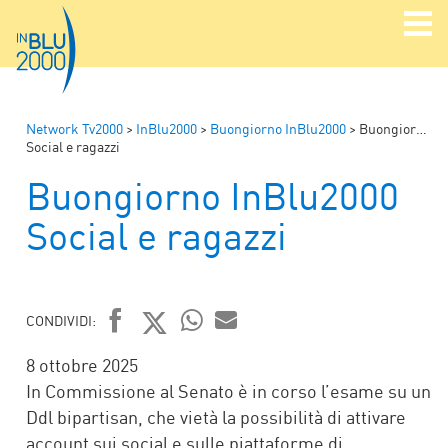
Network Tv2000
>
InBlu2000
>
Buongiorno InBlu2000
>
Buongiorno InBlu2000
Social e ragazzi
Buongiorno InBlu2000
Social e ragazzi
CONDIVIDI:
FACEBOOK
TWITTER
WHATSAPP
MAIL
8 ottobre 2025
In Commissione al Senato è in corso l’esame su un
Ddl bipartisan, che vietà la possibilità di attivare
account sui social e sulle piattaforme di