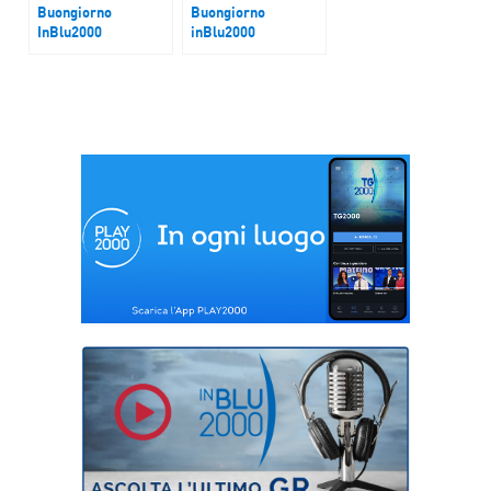
Buongiorno
Buongiorno
InBlu2000
inBlu2000
Tornano le piazze
Piano Trump per
violente?
Gaza