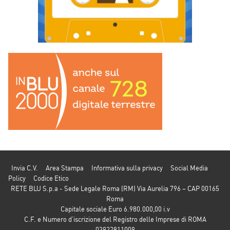
Invia C.V.
Area Stampa
Informativa sulla privacy
Social Media
Policy
Codice Etico
RETE BLU S.p.a - Sede Legale Roma (RM) Via Aurelia 796 – CAP 00165
Roma
Capitale sociale Euro 6.980.000,00 i.v
C.F. e Numero d’iscrizione del Registro delle Imprese di ROMA
03922811009