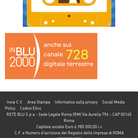
Invia C.V.
Area Stampa
Informativa sulla privacy
Social Media
Policy
Codice Etico
RETE BLU S.p.a - Sede Legale Roma (RM) Via Aurelia 796 – CAP 00165
Roma
Capitale sociale Euro 6.980.000,00 i.v
C.F. e Numero d’iscrizione del Registro delle Imprese di ROMA