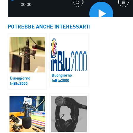
POTREBBE ANCHE INTERESSARTI
Buongiorno
Buongiorno
InBlu2000
InBlu2000
Dazi. Incognite per
Una riflessione
il settore legno e
dopo i fatti di
arredo
Amsterdam