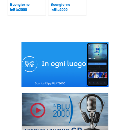
Buongiorno
Buongiorno
InBlu2000
InBlu2000
Giornata della
Corridoio Cipro
Memoria e
dell’Accoglienza