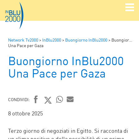
Network Tv2000
>
InBlu2000
>
Buongiorno InBlu2000
>
Buongiorno InBlu2000
Una Pace per Gaza
Buongiorno InBlu2000
Una Pace per Gaza
CONDIVIDI:
FACEBOOK
TWITTER
WHATSAPP
MAIL
8 ottobre 2025
Terzo giorno di negoziati in Egitto. Si racconta di
un clima positivo e della possibilità di un primo