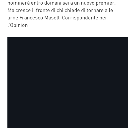
nominerà entro domani sera un nuovo premier.
Ma cresce il fronte di chi chiede di tornare alle
urne Francesco Maselli Corrispondente per
l’Opinion