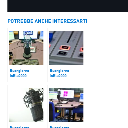
POTREBBE ANCHE INTERESSARTI
Buongiorno
Buongiorno
InBlu2000
inBlu2000
Imprese tra
Dazi, mercati, tassi
minacce dazi e
di interesse:
mancanza di
strategia Bce?
manodopera
Buongiorno
Buongiorno