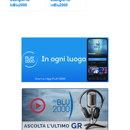
InBlu2000
inBlu2000
Dai disordini di
Trump, tra dazi,
Torino ai 30 genitori
mercati e inflazione
contro una docente
a Castellammare