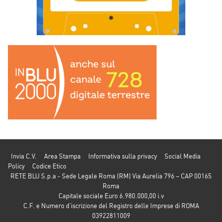
Invia C.V.
Area Stampa
Informativa sulla privacy
Social Media
Policy
Codice Etico
RETE BLU S.p.a - Sede Legale Roma (RM) Via Aurelia 796 – CAP 00165
Roma
Capitale sociale Euro 6.980.000,00 i.v
C.F. e Numero d’iscrizione del Registro delle Imprese di ROMA
03922811009