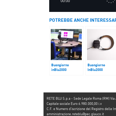
POTREBBE ANCHE INTERESSA
Buongiorno
Buongiorno
inBlu2000
InBlu2000
Trump, tra dazi,
La Guerra e la
mercati e inflazione
Politica italiana
RETE BLU S.p.a - Sede Legale Roma (RM) Via
Capitale sociale Euro 6.980.000,00 i.v
C.F. e Numero d’iscrizione del Registro dell
amministrazione.reteblu@pec.glauco.it