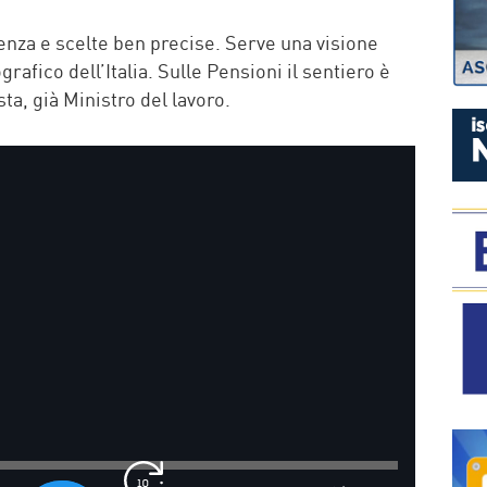
P
enza e scelte ben precise. Serve una visione
afico dell’Italia. Sulle Pensioni il sentiero è
a, già Ministro del lavoro.