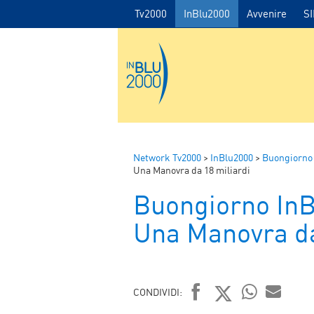
Tv2000
InBlu2000
Avvenire
S
Network Tv2000
>
InBlu2000
>
Buongiorno
Una Manovra da 18 miliardi
Buongiorno In
Una Manovra da
CONDIVIDI: