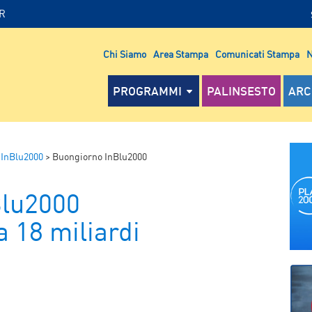
IR
Chi Siamo
Area Stampa
Comunicati Stampa
N
PROGRAMMI
PALINSESTO
ARC
 InBlu2000
>
Buongiorno InBlu2000
Blu2000
 18 miliardi