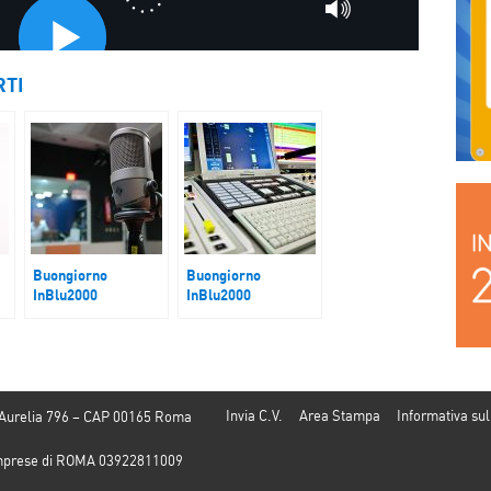
RTI
Buongiorno
Buongiorno
InBlu2000
InBlu2000
Droga, allarme baby
VII Edizione del
spacciatori
Festival Nazionale
dell’Economia Civile
Invia C.V.
Area Stampa
Informativa sul
 Aurelia 796 – CAP 00165 Roma
e Imprese di ROMA 03922811009