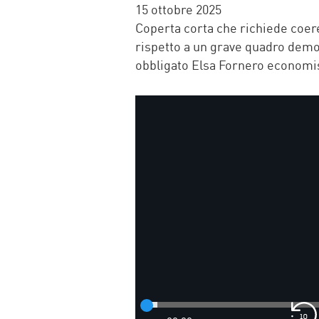
FACEBOOK
TWITTER
WHATSAP
MAIL
15 ottobre 2025
Coperta corta che richiede coer
rispetto a un grave quadro demogr
obbligato Elsa Fornero economist