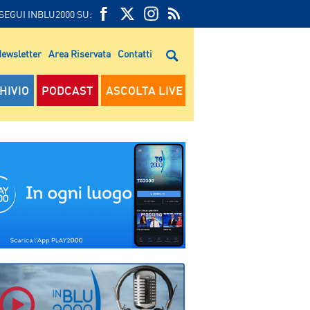
SEGUI INBLU2000 SU:
FEED
FACEBOOK
TWITTER
FEED
RSS
ewsletter
Area Riservata
Contatti
RSS
HIVIO
PODCAST
ASCOLTA LIVE