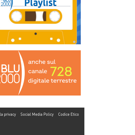
la privacy
Social Media Policy
Codice Etico