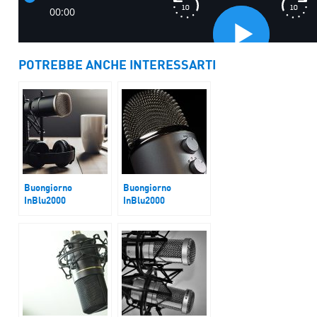
POTREBBE ANCHE INTERESSARTI
Buongiorno
Buongiorno
InBlu2000
InBlu2000
Incontro Meloni
Carceri
Macron