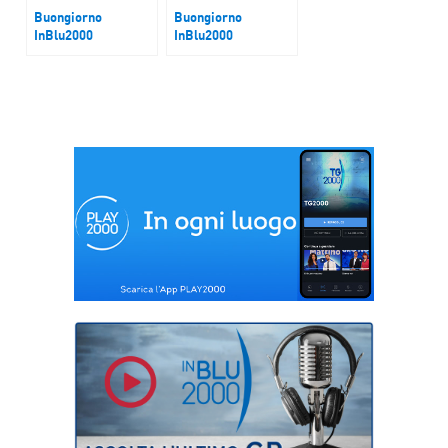
Buongiorno
Buongiorno
InBlu2000
InBlu2000
Flotilla
Ottobre mese
Missionario