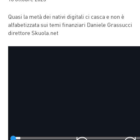
Quasi la metà dei nativi digitali ci casca e non è
alfabetizzata sui temi finanziari Daniele Grassucci
direttore Skuola.net