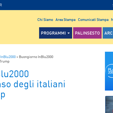
IR
Chi Siamo
Area Stampa
Comunicati Stampa
N
PROGRAMMI
PALINSESTO
ARC
 InBlu2000
>
Buongiorno InBlu2000
a Trump
Blu2000
so degli italiani
mp