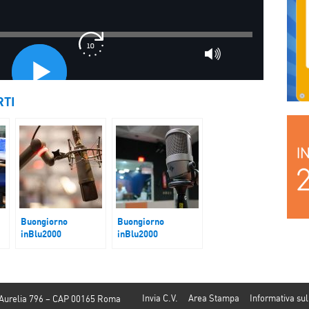
RTI
Buongiorno
Buongiorno
inBlu2000
inBlu2000
Medio Oriente
Legge Toscana sul
Fine Vita
Invia C.V.
Area Stampa
Informativa sul
 Aurelia 796 – CAP 00165 Roma