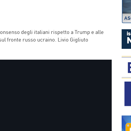
P
consenso degli italiani rispetto a Trump e alle
sul fronte russo ucraino. Livio Gigliuto