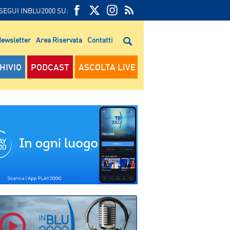
SEGUI INBLU2000 SU:
FEED
FACEBOOK
TWITTER
FEED
RSS
ewsletter
Area Riservata
Contatti
RSS
HIVIO
PODCAST
ASCOLTA LIVE