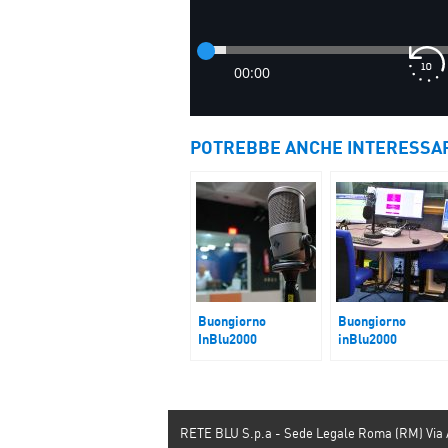
POTREBBE ANCHE INTERESSA
Buongiorno
Buongiorno
InBlu2000
inBlu2000
Treni
Sanità Liste
d’attesa
RETE BLU S.p.a - Sede Legale Roma (RM) Via