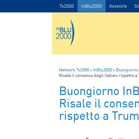
Tv2000
InBlu2000
Avvenire
S
Network Tv2000
>
InBlu2000
>
Buongiorno
Risale il consenso degli italiani rispetto 
Buongiorno In
Risale il consen
rispetto a Tru