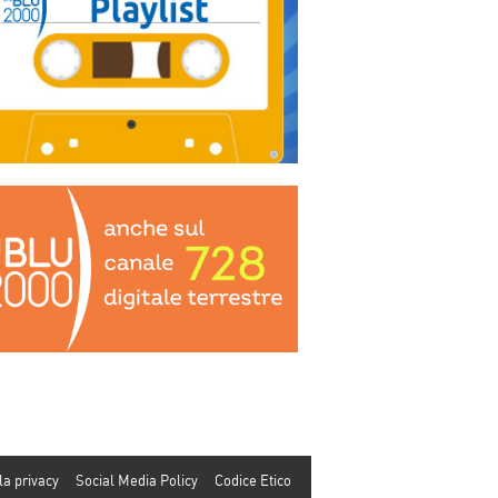
la privacy
Social Media Policy
Codice Etico