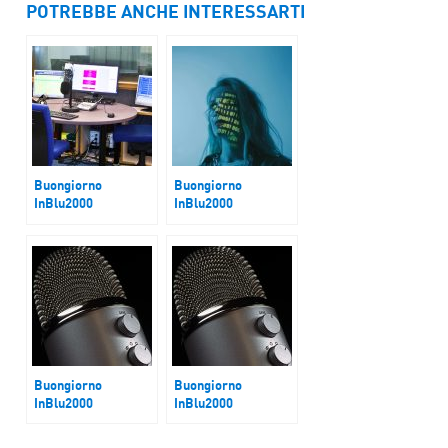
POTREBBE ANCHE INTERESSARTI
Buongiorno
Buongiorno
InBlu2000
InBlu2000
Pagina Politica
Caso Paragon
Buongiorno
Buongiorno
InBlu2000
InBlu2000
Vertice Meloni-
Clima: giugno più
Macron
caldo di sempre