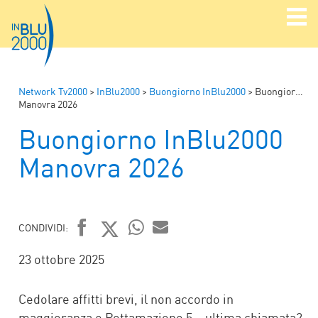
Network Tv2000
>
InBlu2000
>
Buongiorno InBlu2000
>
Buongiorno InBlu2000
Manovra 2026
Buongiorno InBlu2000
Manovra 2026
CONDIVIDI:
FACEBOOK
TWITTER
WHATSAPP
MAIL
23 ottobre 2025
Cedolare affitti brevi, il non accordo in
maggioranza e Rottamazione 5 …ultima chiamata?