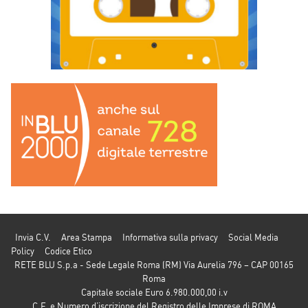
Invia C.V.
Area Stampa
Informativa sulla privacy
Social Media
Policy
Codice Etico
RETE BLU S.p.a - Sede Legale Roma (RM) Via Aurelia 796 – CAP 00165
Roma
Capitale sociale Euro 6.980.000,00 i.v
C.F. e Numero d’iscrizione del Registro delle Imprese di ROMA