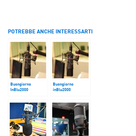
POTREBBE ANCHE INTERESSARTI
Buongiorno
Buongiorno
InBlu2000
inBlu2000
Una riflessione
E’ Torino quest’anno
dopo i fatti di
a ospitare l’Annual
Amsterdam
Meeting di Medici
con l’Africa Cuamm