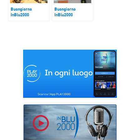
Buongiorno
Buongiorno
InBlu2000
InBlu2000
Stato salute
Crisi Francia
trasporti: aerei,
treni, autobus e
metro